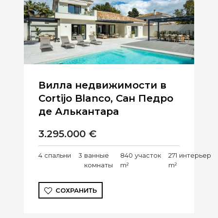
Вилла недвижимости в
Cortijo Blanco, Сан Педро
де Алькантара
3.295.000 €
4
спальни
3
ванные
840
участок
271
интерьер
комнаты
m²
m²
СОХРАНИТЬ