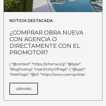
NOTICIA DESTACADA
¿COMPRAR OBRA NUEVA
CON AGENCIA O
DIRECTAMENTE CON EL
PROMOTOR?
{ "@context": "https://schema.org", "@type":
"BlogPosting", "mainEntityOfPage": { "@type":
"WebPage", "@id": "https://www.cosmopolitan
LEER MÁS