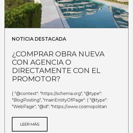
NOTICIA DESTACADA
¿COMPRAR OBRA NUEVA
CON AGENCIA O
DIRECTAMENTE CON EL
PROMOTOR?
{ "@context": "https://schema.org", "@type":
"BlogPosting", "mainEntityOfPage": { "@type":
"WebPage", "@id": "https://www.cosmopolitan
LEER MÁS