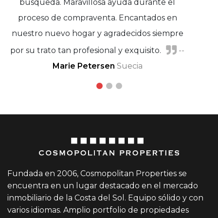
búsqueda. Maravillosa ayuda durante el
proceso de compraventa. Encantados en
nuestro nuevo hogar y agradecidos siempre
por su trato tan profesional y exquisito.
Marisa Adánez y Javier Moreno
--
Michel Rudolf
Marie Petersen
Suecia
Fundada en 2006, Cosmopolitan Properties se
encuentra en un lugar destacado en el mercado
inmobiliario de la Costa del Sol. Equipo sólido y con
varios idiomas. Amplio portfolio de propiedades