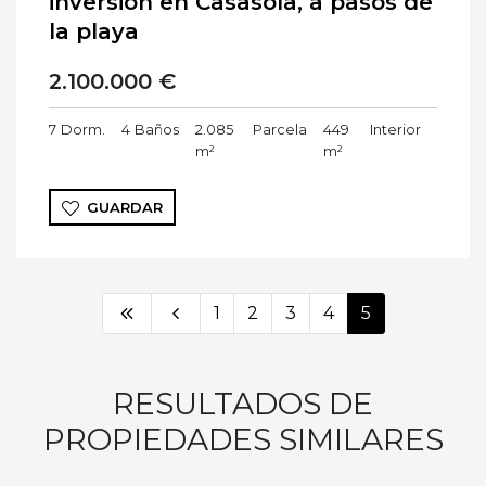
inversión en Casasola, a pasos de
la playa
2.100.000 €
7
Dorm.
4
Baños
2.085
Parcela
449
Interior
m²
m²
GUARDAR
1
2
3
4
5
RESULTADOS DE
PROPIEDADES SIMILARES