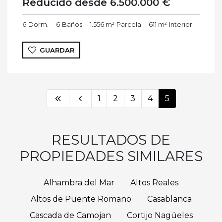
Reducido desde 6.500.000 €
6
Dorm.
6
Baños
1.556 m²
Parcela
611 m²
Interior
GUARDAR
1
2
3
4
5
RESULTADOS DE
PROPIEDADES SIMILARES
Alhambra del Mar
Altos Reales
Altos de Puente Romano
Casablanca
Cascada de Camojan
Cortijo Nagüeles