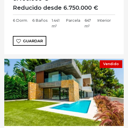
Reducido desde 6.750.000 €
6
Dorm.
6
Baños
1.441
Parcela
647
Interior
m²
m²
GUARDAR
Vendido