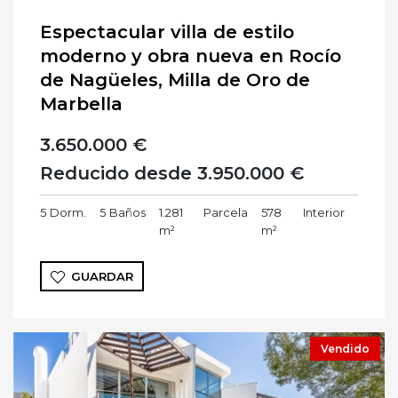
Espectacular villa de estilo
moderno y obra nueva en Rocío
de Nagüeles, Milla de Oro de
Marbella
3.650.000 €
Reducido desde 3.950.000 €
5
Dorm.
5
Baños
1.281
Parcela
578
Interior
m²
m²
GUARDAR
Vendido