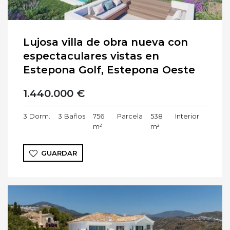
Lujosa villa de obra nueva con
espectaculares vistas en
Estepona Golf, Estepona Oeste
1.440.000 €
3
Dorm.
3
Baños
756
Parcela
538
Interior
m²
m²
GUARDAR