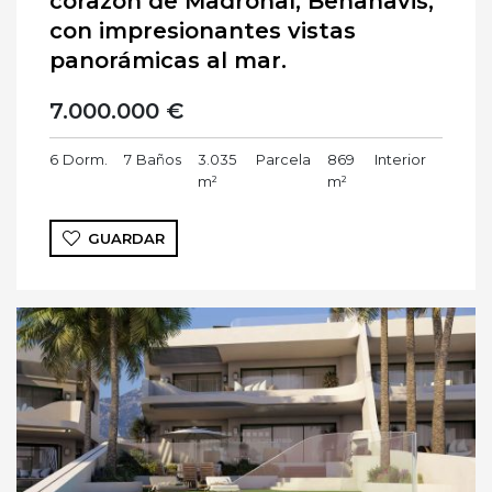
corazón de Madroñal, Benahavis,
con impresionantes vistas
panorámicas al mar.
7.000.000 €
6
Dorm.
7
Baños
3.035
Parcela
869
Interior
m²
m²
GUARDAR