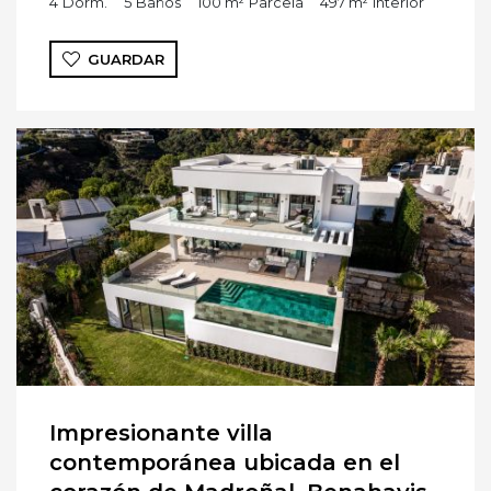
4
Dorm.
5
Baños
100 m²
Parcela
497 m²
Interior
GUARDAR
Impresionante villa
contemporánea ubicada en el