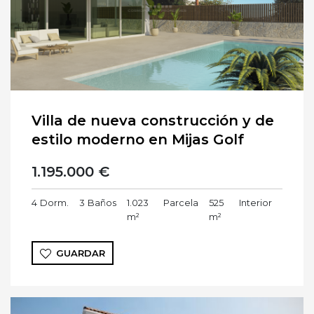
Villa de nueva construcción y de
estilo moderno en Mijas Golf
1.195.000 €
4
Dorm.
3
Baños
1.023
Parcela
525
Interior
m²
m²
GUARDAR