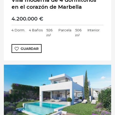
Villa moderna de 4 dormitorios
en el corazón de Marbella
4.200.000 €
4
Dorm.
4
Baños
926
Parcela
506
Interior
m²
m²
GUARDAR