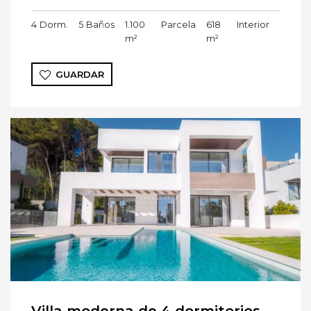
4
Dorm.
5
Baños
1.100
Parcela
618
Interior
m²
m²
GUARDAR