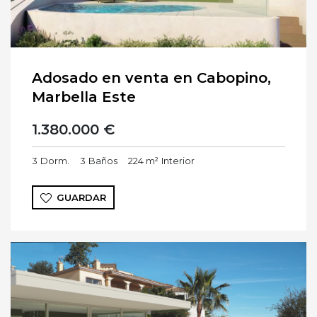
Adosado en venta en Cabopino,
Marbella Este
1.380.000 €
3
Dorm.
3
Baños
224 m²
Interior
GUARDAR