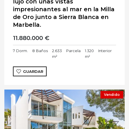
lujo con unas vistas
impresionantes al mar en la Milla
de Oro junto a Sierra Blanca en
Marbella.
11.880.000 €
7
Dorm.
8
Baños
2.633
Parcela
1.320
Interior
m²
m²
GUARDAR
Vendido