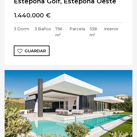
Estepona Golf, Estepona Oeste
1.440.000 €
3
Dorm.
3
Baños
756
Parcela
538
Interior
m²
m²
GUARDAR