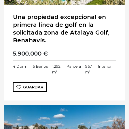
Una propiedad excepcional en
primera línea de golf en la
solicitada zona de Atalaya Golf,
Benahavís.
5.900.000 €
4
Dorm.
6
Baños
1.292
Parcela
967
Interior
m²
m²
GUARDAR