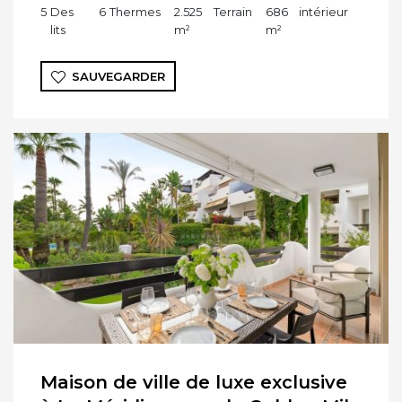
5
Des
6
Thermes
2.525
Terrain
686
intérieur
lits
m²
m²
SAUVEGARDER
Maison de ville de luxe exclusive