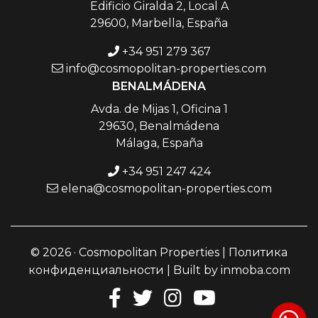
Edificio Giralda 2, Local A
29600, Marbella, España
+34 951 279 367
info@cosmopolitan-properties.com
BENALMÁDENA
Avda. de Mijas 1, Oficina 1
29630, Benalmádena
Málaga, España
+34 951 247 424
elena@cosmopolitan-properties.com
© 2026 · Cosmopolitan Properties |
Политика
конфиденциальности
| Built by
inmoba.com