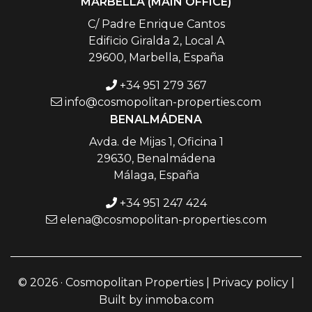
MARBELLA (MAIN OFFICE)
C/ Padre Enrique Cantos
Edificio Giralda 2, Local A
29600, Marbella, España
+34 951 279 367
info@cosmopolitan-properties.com
BENALMÁDENA
Avda. de Mijas 1, Oficina 1
29630, Benalmádena
Málaga, España
+34 951 247 424
elena@cosmopolitan-properties.com
© 2026 · Cosmopolitan Properties |
Privacy policy
|
Built by
inmoba.com