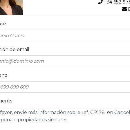
+34 652 97
E
re
ción de email
ono
ents