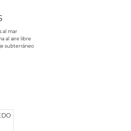
S
s al mar
na al aire libre
je subterráneo
EDO