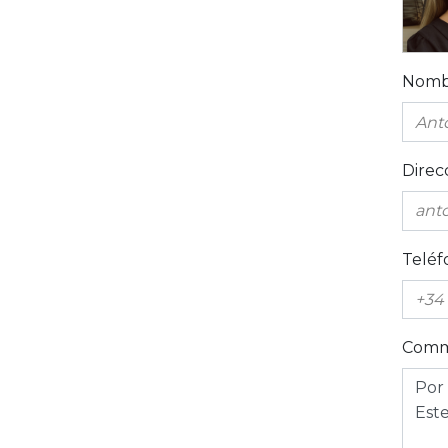
Nomb
Direc
Teléf
Comm