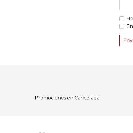
He
En
Env
Promociones en Cancelada