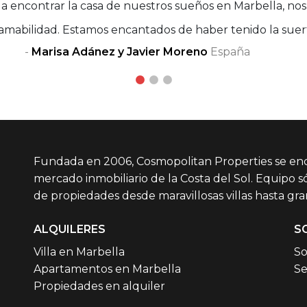
a encontrar la casa de nuestros sueños en Marbella, n
mabilidad. Estamos encantados de haber tenido la suerte
-
Marisa Adánez y Javier Moreno
Sufian Mrabet
Miguel A. García
España
Fundada en 2006, Cosmopolitan Properties se en
mercado inmobiliario de la Costa del Sol. Equipo só
de propiedades desde maravillosas villas hasta gr
ALQUILERES
S
Villa en Marbella
So
Apartamentos en Marbella
Se
Propiedades en alquiler