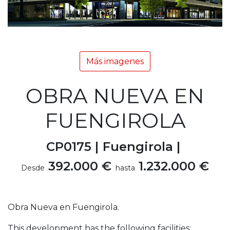
Más imagenes
OBRA NUEVA EN
FUENGIROLA
CP0175 |
Fuengirola |
392.000 €
1.232.000 €
Desde
hasta
Obra Nueva en Fuengirola.
This development has the following facilities: