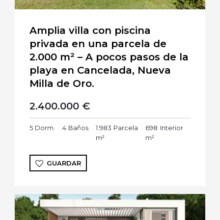
Amplia villa con piscina
privada en una parcela de
2.000 m² – A pocos pasos de la
playa en Cancelada, Nueva
Milla de Oro.
2.400.000 €
5
Dorm.
4
Baños
1.983
Parcela
698
Interior
m²
m²
GUARDAR