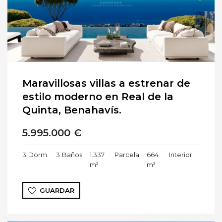
Maravillosas villas a estrenar de
estilo moderno en Real de la
Quinta, Benahavís.
5.995.000 €
3
Dorm.
3
Baños
1.337
Parcela
664
Interior
m²
m²
GUARDAR