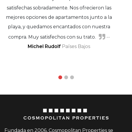
satisfechas sobradamente. Nos ofrecieron las
mejores opciones de apartamentos junto a la
playa, y quedamos encantados con nuestra
compra. Muy satisfechos con su trato.
--
Michel Rudolf
Marie Petersen
Países Bajos
Sara
Waller
Fundada en 2006, Cosmopolitan Properties se