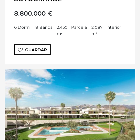
8.800.000 €
6
Dorm.
8
Baños
2.450
Parcela
2.087
Interior
m²
m²
GUARDAR